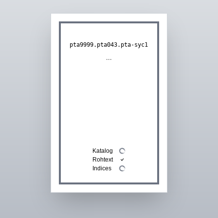
pta9999.pta043.pta-syc1
...
Katalog
Rohtext
Indices