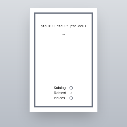
pta0100.pta005.pta-deu1
...
Katalog
Rohtext
Indices