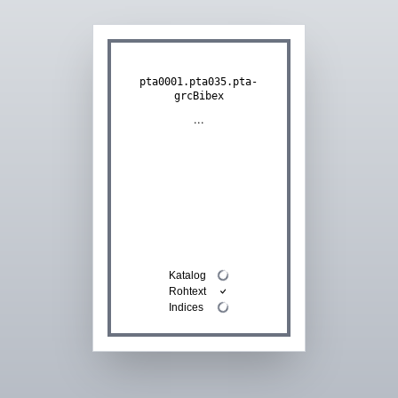
pta0001.pta035.pta-
grcBibex
...
Katalog
Rohtext
Indices